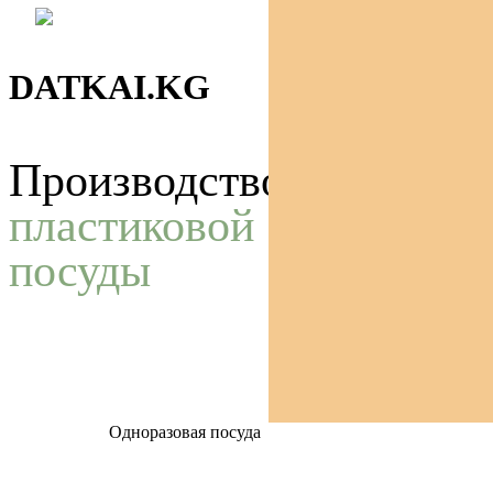
Skip
Поиск
Menu
to
main
DATKAI.KG
content
Производство
пластиковой
посуды
Одноразовая посуда